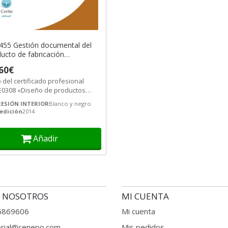
455 Gestión documental del
ucto de fabricación
ánica
60€
o del certificado profesional
0308 «Diseño de productos
abricación mecánica»;
ESIÓN INTERIOR
Blanco y negro
0208...
edición
2014
Añadir
 NOSOTROS
MI CUENTA
6869606
Mi cuenta
orial@cenepo.com
Mis pedidos