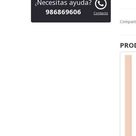
Necesitas ayuda?
¿
986869606
Contacto
Compart
PRO