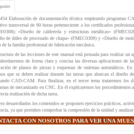
ipción
54 Elaboración de documentación técnica empleando programas C
tivo transversal de 90 horas perteneciente a los certificados profesio
0308); «Diseño de calderería y estructuras metálicas» (FMEC020
ño de útiles de procesado de chapa» (FMEC0309) y «Diseño de mold
 de la familia profesional de fabricación mecánica.
tructura de las lecciones de este manual está pensada para realizar un a
abordaremos de forma clara y concisa las diversas aplicaciones de 
ración de planos de piezas y esquemas de sistemas automáticos. En 
sos que se deben realizar durante las tareas que abarcan el diseño d
ando CAD-CAM. Para finalizar, en el tercer tema trataremos los dif
amas de mecanizado en CNC. En él explicaremos los procedimientos a s
recta realización de dicha tarea.
ez desarrollados los contenidos se proponen ejercicios prácticos, activ
ancia, ya que permiten comprobar la compresión de la unidad y analizar 
NTACTA CON NOSOTROS PARA VER UNA MUE