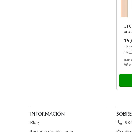
UF0
prod
mec
15,
Libr
FMEE
de f
IMPR
FMEC
Año 
INFORMACIÓN
SOBRE
Blog
98
Envios y devoluciones
📩
edit