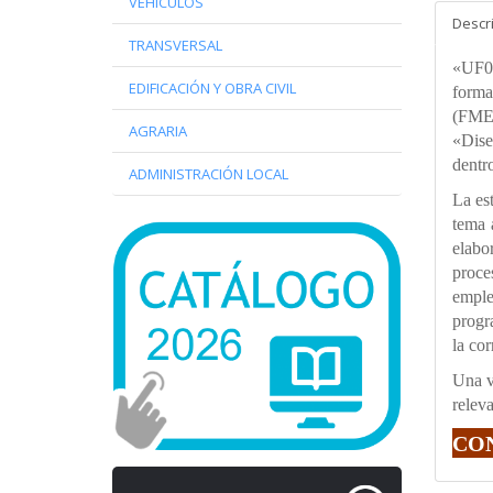
VEHÍCULOS
Descr
TRANSVERSAL
«UF04
EDIFICACIÓN Y OBRA CIVIL
forma
(FMEE
AGRARIA
«Dise
dentro
ADMINISTRACIÓN LOCAL
La es
tema 
elabo
proce
emple
progr
la cor
Una v
relev
CO