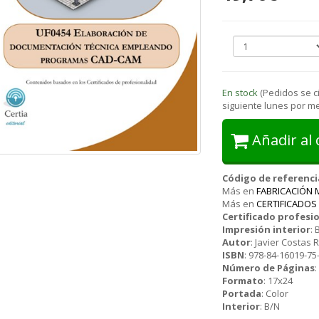
En stock
(Pedidos se c
siguiente lunes por m
Añadir al 
Código de referenci
Más en
FABRICACIÓN 
Más en
CERTIFICADOS
Certificado profesi
Impresión interior
:
Autor
:
Javier Costas 
ISBN
:
978-84-16019-75
Número de Páginas
Formato
:
17x24
Portada
:
Color
Interior
:
B/N