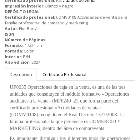
Certificado profesional
:
Actividades de venta
Impresión interior
:
Blanco y negro
DEPÓSITO LEGAL
:
Certificado profesional
:
COMV0108 Actividades de venta de la
familia profesional de comercio y marketing
Autor
:
Flor Borrás
ISBN
:
Número de Páginas
:
Formato
:
17x24 cm
Portada
:
Color
Interior
:
B/N
Año edición
:
2024
Descripción
Certificado Profesional
UF0035 Operaciones de caja en la venta, es una de las tres
unidades que constituyen el módulo formativo «Operaciones
auxiliares a la venta» (MF0240_2), que forma parte del
certificado profesional «Actividades de venta»
(COMV0108) recogido en el Real Decreto 1377/2008. La
familia profesional a la que pertenece es COMERCIO Y
MARKETING, dentro del área de compraventa.
Es importante distinguir los diferentes tipos de operaciones