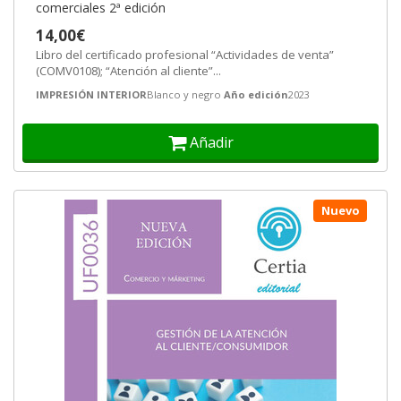
comerciales 2ª edición
14,00€
Libro del certificado profesional “Actividades de venta”
(COMV0108); “Atención al cliente”...
IMPRESIÓN INTERIOR
Blanco y negro
Año edición
2023
Añadir
Nuevo