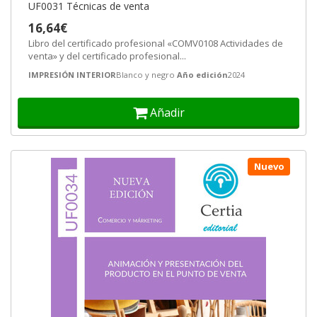
UF0031 Técnicas de venta
16,64€
Libro del certificado profesional «COMV0108 Actividades de
venta» y del certificado profesional...
IMPRESIÓN INTERIOR
Blanco y negro
Año edición
2024
Añadir
Nuevo