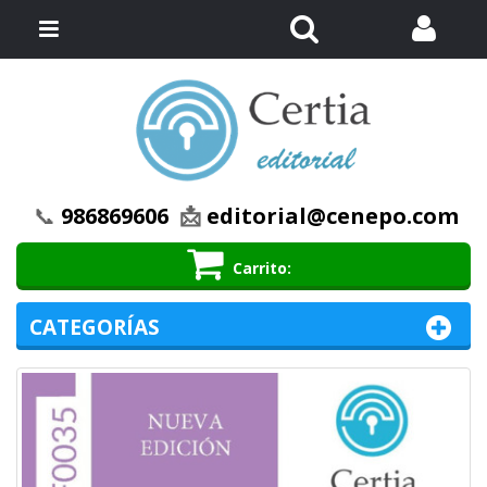
Buscar
Menú
📞
986869606
📩
editorial@cenepo.com
Carrito
CATEGORÍAS