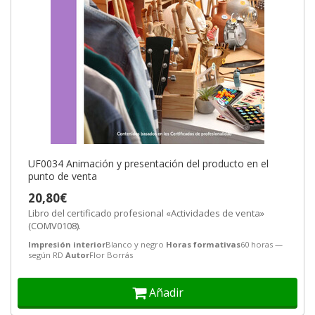
UF0034 Animación y presentación del producto en el
punto de venta
20,80€
Libro del certificado profesional «Actividades de venta»
(COMV0108).
Impresión interior
Blanco y negro
Horas formativas
60 horas —
según RD
Autor
Flor Borrás
Añadir