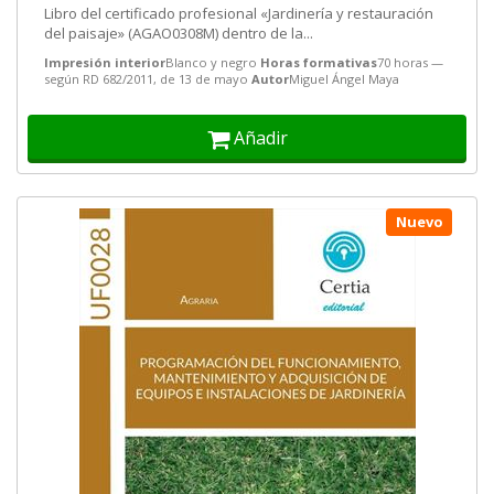
Libro del certificado profesional «Jardinería y restauración
del paisaje» (AGAO0308M) dentro de la...
Impresión interior
Blanco y negro
Horas formativas
70 horas —
según RD 682/2011, de 13 de mayo
Autor
Miguel Ángel Maya
Añadir
Nuevo