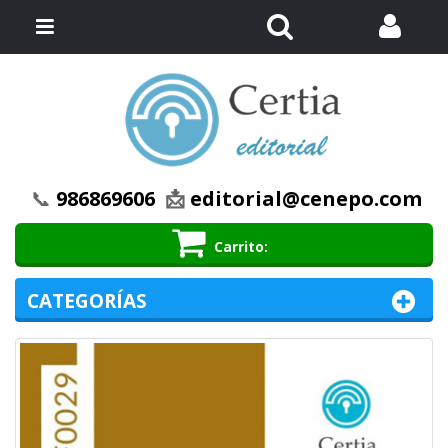
Buscar
Menú
📞
986869606
📩
editorial@cenepo.com
Carrito
CATEGORÍAS