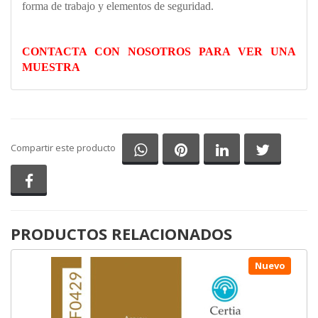
forma de trabajo y elementos de seguridad.
CONTACTA CON NOSOTROS PARA VER UNA
MUESTRA
Compartir en Whatsapp
Compartir en Pinterest
Compartir en Li
Comparti
Compartir este producto
Compartir en Facebook
PRODUCTOS RELACIONADOS
Nuevo