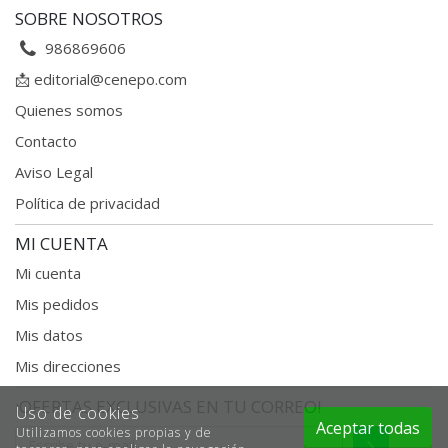
SOBRE NOSOTROS
986869606
📩
editorial@cenepo.com
Quienes somos
Contacto
Aviso Legal
Política de privacidad
MI CUENTA
Mi cuenta
Mis pedidos
Mis datos
Mis direcciones
¡OFERTAS EXCLUSIVAS EN TU CORREO!
Uso de cookies
Aceptar todas
Utilizamos cookies propias y de
Enviar