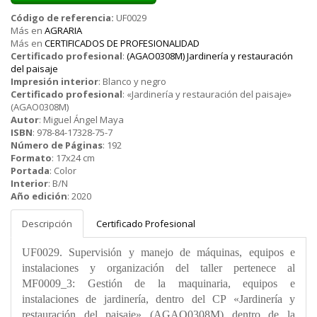
Código de referencia:
UF0029
Más en
AGRARIA
Más en
CERTIFICADOS DE PROFESIONALIDAD
Certificado profesional
:
(AGAO0308M) Jardinería y restauración
del paisaje
Impresión interior
:
Blanco y negro
Certificado profesional
:
«Jardinería y restauración del paisaje»
(AGAO0308M)
Autor
:
Miguel Ángel Maya
ISBN
:
978-84-17328-75-7
Número de Páginas
:
192
Formato
:
17x24 cm
Portada
:
Color
Interior
:
B/N
Año edición
:
2020
Descripción
Certificado Profesional
UF0029. Supervisión y manejo de máquinas, equipos e
instalaciones y organización del taller pertenece al
MF0009_3: Gestión de la maquinaria, equipos e
instalaciones de jardinería, dentro del CP «Jardinería y
restauración del paisaje» (AGAO0308M) dentro de la