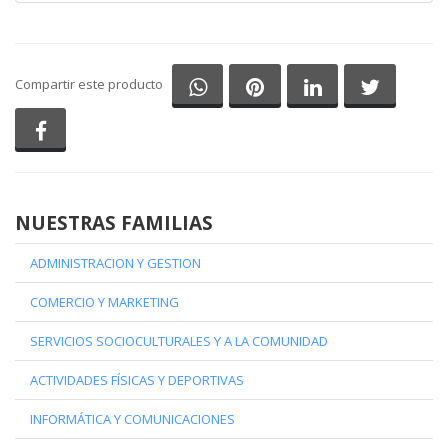
Compartir en Whatsapp
Compartir en Pinterest
Compartir en Li
Comparti
Compartir este producto
Compartir en Facebook
NUESTRAS FAMILIAS
ADMINISTRACION Y GESTION
COMERCIO Y MARKETING
SERVICIOS SOCIOCULTURALES Y A LA COMUNIDAD
ACTIVIDADES FÍSICAS Y DEPORTIVAS
INFORMÁTICA Y COMUNICACIONES