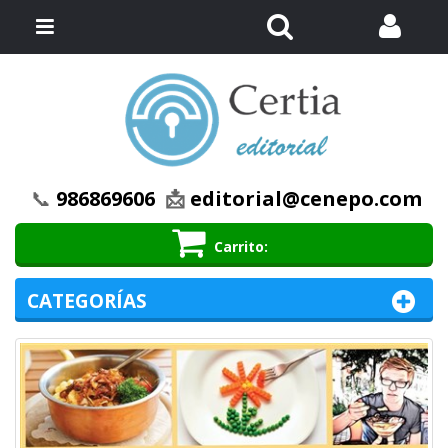
Buscar
Menú
📞
986869606
📩
editorial@cenepo.com
Carrito
CATEGORÍAS