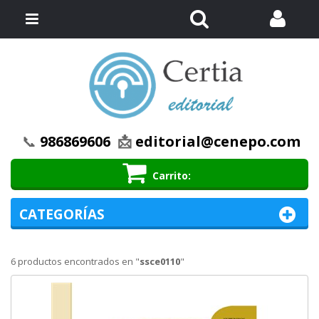
Buscar
Menú
📞
986869606
📩
editorial@cenepo.com
Carrito
CATEGORÍAS
6 productos encontrados en "
ssce0110
"