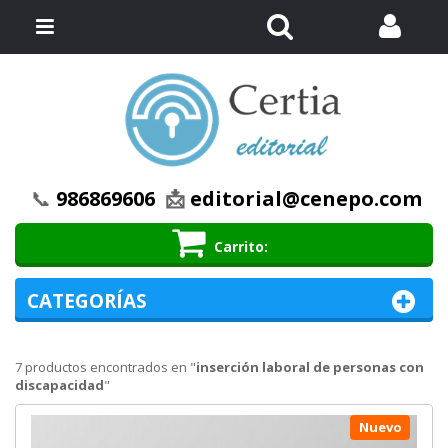
Buscar
Menú
📞
986869606
📩
editorial@cenepo.com
Carrito
CATEGORÍAS
7 productos encontrados en "
inserción laboral de personas con
discapacidad
"
Nuevo