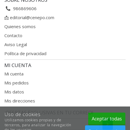
986869606
📩
editorial@cenepo.com
Quienes somos
Contacto
Aviso Legal
Política de privacidad
MI CUENTA
Mi cuenta
Mis pedidos
Mis datos
Mis direcciones
¡OFERTAS EXCLUSIVAS EN TU CORREO!
Uso de cookies
Aceptar todas
Utilizamos cookies propias y de
Enviar
terceros, para analizar la navegación
de los usuarios.