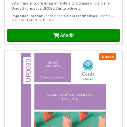
Este manual cubre íntegramente el programa oficial de la
Unidad Formativa UF0032 Venta online,...
Impresión interior
Blanco y negro
Horas formativas
30 horas —
según RD
Autor
Flor Borrás
Añadir
Nuevo