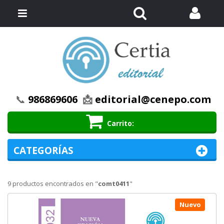
Buscar
Menú
📞
986869606
📩
editorial@cenepo.com
Carrito
CATEGORÍAS
9 productos encontrados en "
comt0411
"
Nuevo