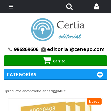
Buscar
Menú
📞
986869606
📩
editorial@cenepo.com
Carrito
CATEGORÍAS
8 productos encontrados en "
adgg0408
"
Nuevo