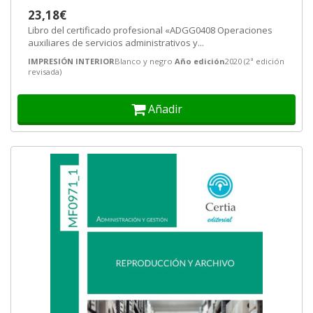
23,18€
Libro del certificado profesional «ADGG0408 Operaciones
auxiliares de servicios administrativos y...
IMPRESIÓN INTERIOR
Blanco y negro
Año edición
2020 (2ª edición
revisada)
Añadir