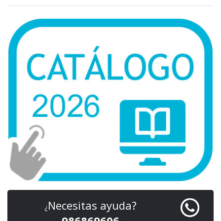
Necesitas ayuda?
¿
986869606