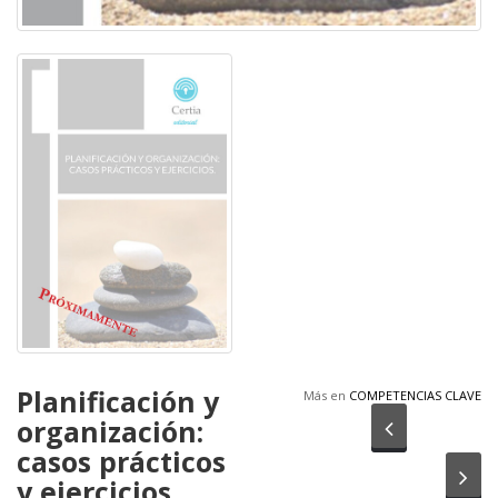
Planificación y
Más en
COMPETENCIAS CLAVE
organización:
Anterior
casos prácticos
Sig
y ejercicios