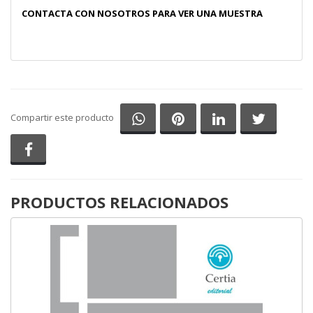
CONTACTA CON NOSOTROS PARA VER UNA MUESTRA
Compartir en Whatsapp
Compartir en Pinterest
Compartir en Li
Comparti
Compartir este producto
Compartir en Facebook
PRODUCTOS RELACIONADOS