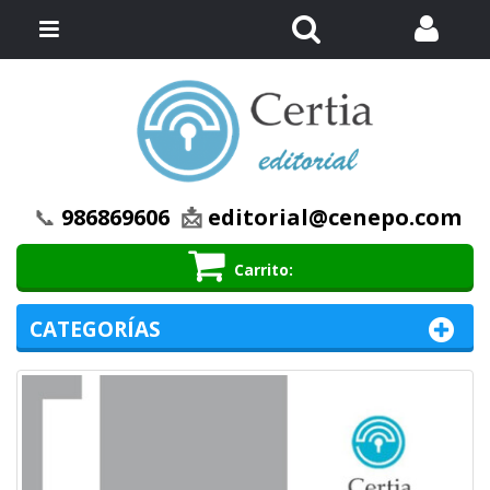
Buscar
Menú
📞
986869606
📩
editorial@cenepo.com
Carrito
CATEGORÍAS