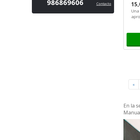
986869606
15,
Contacto
Una 
apro
va a
apro
«
En la s
Manual