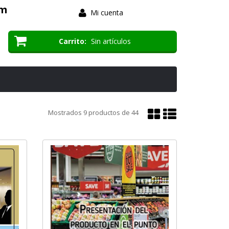
om
Mi cuenta
Carrito
Sin artículos
Mostrar
Mostrar
Mostrados
9
productos de
44
en
en
cuadrícula
lista