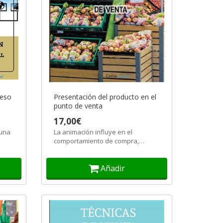
ceso
Presentación del producto en el
punto de venta
17,00€
 una
La animación influye en el
comportamiento de compra,
...
estimulando psicológicamente al
consumidor, ya...
Añadir