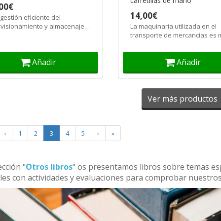
carretillas de mano
00€
14,00€
gestión eficiente del
visionamiento y almacenaje
La maquinaria utilizada en el
 permitir un mejor
transporte de mercancías es
vechamiento de...
útil para la reducción de coste
la...
Añadir
Añadir
Ver más productos
‹
1
2
3
4
5
›
»
ección "
Otros libros
" os presentamos libros sobre temas esp
es con actividades y evaluaciones para comprobar nuestro