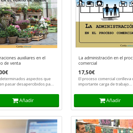
aciones auxiliares en el
La administración en el pro
o de venta
comercial
00€
17,50€
determinados aspectos que
El proceso comercial conlleva
en pasar desapercibidos para
importante carga de trabajo
lientes en los
administrativo esencial para el
blecimientos...
Añadir
Añadir