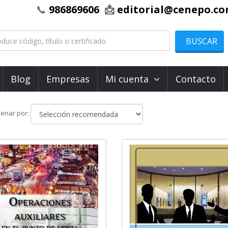
📞
986869606
📩
editorial@cenepo.c
BUSCAR
Blog
Empresas
Mi cuenta
Contacto
Ordenar
enar por:
por