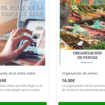
undo de la venta online
Organización de ventas
50€
16,00€
enta online permite llegar a un
La organización de los proces
ico más amplio que la venta
de venta es fundamental par
icional, aunque también...
poder entender la atención al
cliente...