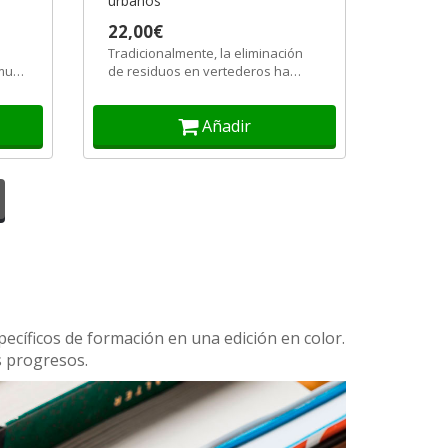
urbanos
22,00€
Tradicionalmente, la eliminación
 muy
de residuos en vertederos ha
s y
constituido un procedimiento
muy...
Añadir
ecíficos de formación en una edición en color.
s progresos.