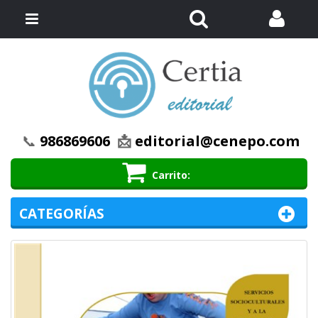
Buscar
Menú
📞
986869606
📩
editorial@cenepo.com
Carrito
CATEGORÍAS