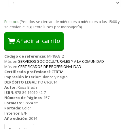
En stock
(Pedidos se cierran de miércoles a miércoles a las 15:00 y
se envían el siguiente lunes por mensajería)
Añadir al carrito
Código de referencia:
MF1868_2
Más en
SERVICIOS SOCIOCULTURALES Y A LA COMUNIDAD
Más en
CERTIFICADOS DE PROFESIONALIDAD
Certificado profesional
:
CERTIA
Impresión interior
:
Blanco y negro
DEPÓSITO LEGAL
:
PO 61-2014
Autor
:
Rosa Blach
ISBN
:
978-84-16019-42-7
Número de Páginas
:
157
Formato
:
17x24 cm
Portada
:
Color
Interior
:
B/N
Año edición
:
2014