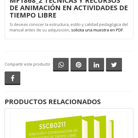
MF1868_2 TÉCNICAS Y RECURSOS
DE ANIMACIÓN EN ACTIVIDADES DE
TIEMPO LIBRE
Si deseas conocer la estructura, estilo y calidad pedagógica del
manual antes de su adquisición,
solicita una muestra en PDF
.
Compartir en Whatsapp
Compartir en Pinterest
Compartir en Li
Comparti
Compartir este producto
Compartir en Facebook
PRODUCTOS RELACIONADOS