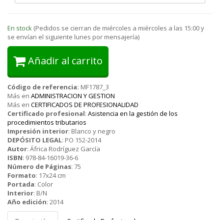
En stock
(Pedidos se cierran de miércoles a miércoles a las 15:00 y
se envían el siguiente lunes por mensajería)
Añadir al carrito
Código de referencia:
MF1787_3
Más en
ADMINISTRACION Y GESTION
Más en
CERTIFICADOS DE PROFESIONALIDAD
Certificado profesional
:
Asistencia en la gestión de los
procedimientos tributarios
Impresión interior
:
Blanco y negro
DEPÓSITO LEGAL
:
PO 152-2014
Autor
:
África Rodríguez García
ISBN
:
978-84-16019-36-6
Número de Páginas
:
75
Formato
:
17x24 cm
Portada
:
Color
Interior
:
B/N
Año edición
:
2014