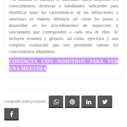
conocimientos, destrezas y habilidades suficientes para
identificar tanto las características de las infracciones y
sanciones en materia tributaria así como los pasos a
desarrollar en los procedimientos de inspección y
sancionador que corresponden a cada una de ellas. Se
incluyen resumen y glosario, así como, ejercicios y una
completa evaluación que nos permitirán valorar los
conocimientos adquiridos.
CONTACTA CON NOSOTROS PARA VER
UNA MUESTRA
Compartir en Whatsapp
Compartir en Pinterest
Compartir en Li
Comparti
Compartir este producto
Compartir en Facebook