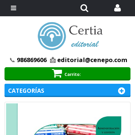
Buscar
Menú
📞
986869606
📩
editorial@cenepo.com
Carrito
CATEGORÍAS