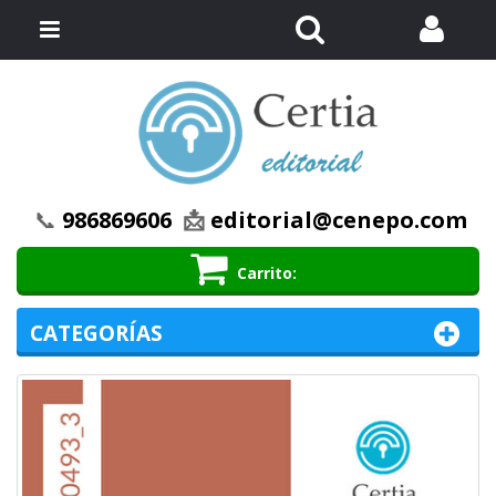
Buscar
Menú
📞
986869606
📩
editorial@cenepo.com
Carrito
CATEGORÍAS