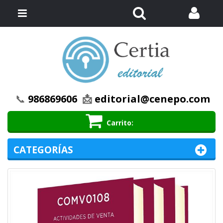
Buscar
Menú
📞
986869606
📩
editorial@cenepo.com
Carrito
CATEGORÍAS