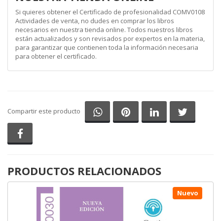
Si quieres obtener el Certificado de profesionalidad COMV0108
Actividades de venta, no dudes en comprar los libros
necesarios en nuestra tienda online. Todos nuestros libros
están actualizados y son revisados por expertos en la materia,
para garantizar que contienen toda la información necesaria
para obtener el certificado.
Compartir en Whatsapp
Compartir en Pinterest
Compartir en Li
Comparti
Compartir este producto
Compartir en Facebook
PRODUCTOS RELACIONADOS
Nuevo