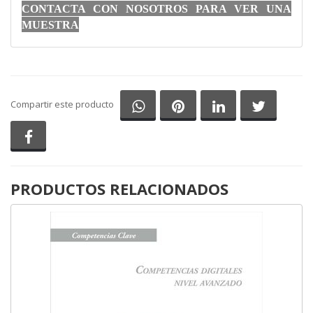
CONTACTA CON NOSOTROS PARA VER UNA
MUESTRA
Compartir en Whatsapp
Compartir en Pinterest
Compartir en Li
Comparti
Compartir este producto
Compartir en Facebook
PRODUCTOS RELACIONADOS