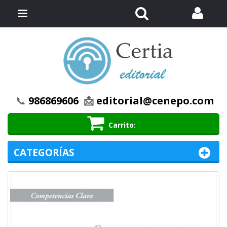
Buscar
Menú
📞
986869606
📩
editorial@cenepo.com
Carrito
CATEGORÍAS