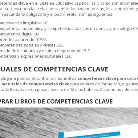
etencias clave en el Sistema Educativo Español, tal y como son enumerad
ue se describen las relaciones entre las competencias, los contenidos y 
 secundaria obligatoria y el bachillerato, son las siguientes:
municación lingüística CCL
mpetencia matemática y competencias básicas en ciencia y tecnología C
mpetencia digital CD
prender a aprender CPAA
mpetencias sociales y cívicas CSC
ntido de la iniciativa y espíritu emprendedor SIE
nciencia y expresiones culturales CEC
UALES DE COMPETENCIAS CLAVE
categoría podrás encontrar un manual de
competencia clave
para cada u
s
manuales de competencias clave
para centros de formación, organism
 toda España en un plazo máximo de 12 días hábiles. Disponemos de enví
RAR LIBROS DE COMPETENCIAS CLAVE