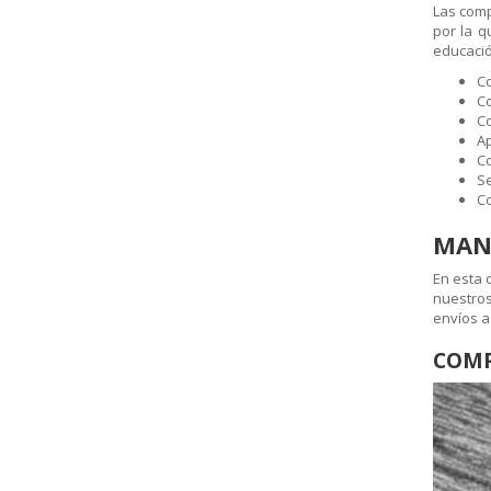
Las comp
por la q
educación
Co
Co
Co
A
Co
Se
Co
MAN
En esta 
nuestro
envíos a
COMP