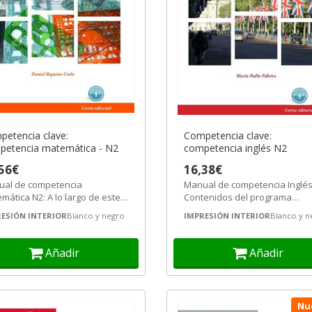
etencia clave:
Competencia clave:
petencia matemática - N2
competencia inglés N2
56€
16,38€
al de competencia
Manual de competencia Inglés
mática N2: A lo largo de este
Contenidos del programa
al deberemos adquirir las
formativo FCOV01 Comunicaci
ESIÓN INTERIOR
Blanco y negro
IMPRESIÓN INTERIOR
Blanco y n
etencias...
en lenguajes...
Añadir
Añadir
Nu