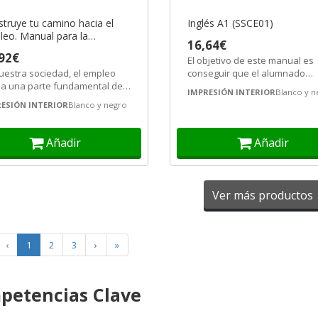
truye tu camino hacia el
Inglés A1 (SSCE01)
eo. Manual para la
16,64€
ueda activa de empleo
92€
El objetivo de este manual es
uestra sociedad, el empleo
conseguir que el alumnado
a una parte fundamental de
obtenga los conocimientos
IMPRESIÓN INTERIOR
Blanco y n
ida de las personas, tengamos
necesarios para...
ESIÓN INTERIOR
Blanco y negro
Añadir
Añadir
Ver más productos
‹
1
2
3
›
»
petencias Clave