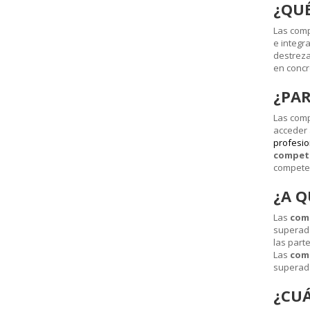
¿QUÉ
Las comp
e integr
destreza
en concr
¿PAR
Las comp
acceder 
profesio
compete
competen
¿A Q
Las
comp
superada
las part
Las
comp
superada
¿CUÁ