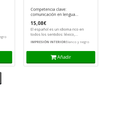
Competencia clave:
comunicación en lengua
castellana N3
15,08€
El español es un idioma rico en
todos los sentidos: léxico,
egro
gramática, etc. En este manual,
IMPRESIÓN INTERIOR
Blanco y negro
vamos a...
Añadir