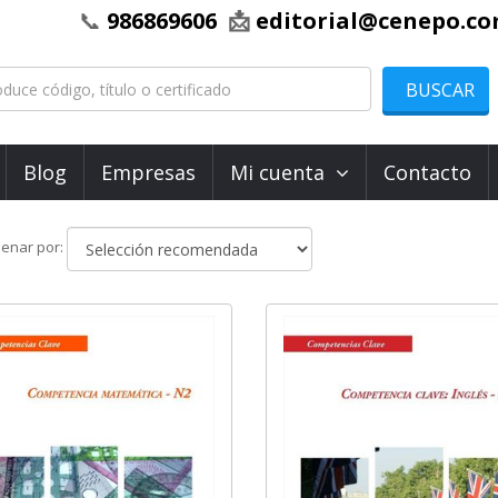
📞
986869606
📩
editorial@cenepo.c
BUSCAR
Blog
Empresas
Mi cuenta
Contacto
Ordenar
enar por:
por