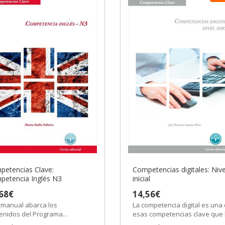
etencias Clave:
Competencias digitales: Nive
petencia Inglés N3
inicial
68€
14,56€
 manual abarca los
La competencia digital es una
enidos del Programa
esas competencias clave que
ativo «FCOV02 EXP.
señalado el Consejo de la Unió