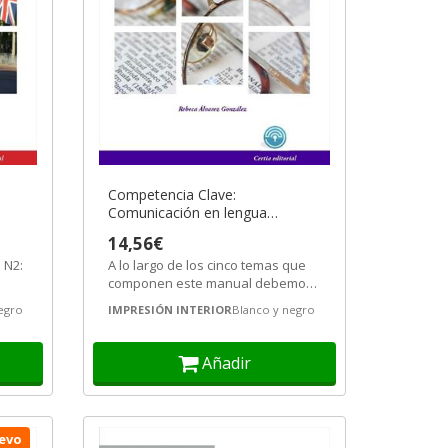
Competencia Clave:
Comunicación en lengua
castellana N2
14,56€
 N2:
A lo largo de los cinco temas que
componen este manual debemos
ón
adquirir las competencias...
egro
IMPRESIÓN INTERIOR
Blanco y negro
Añadir
evo