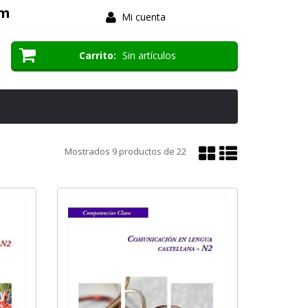
om
Mi cuenta
Carrito
Sin artículos
Mostrar
Mostrar
Mostrados
9
productos de
22
en
en
cuadrícula
lista