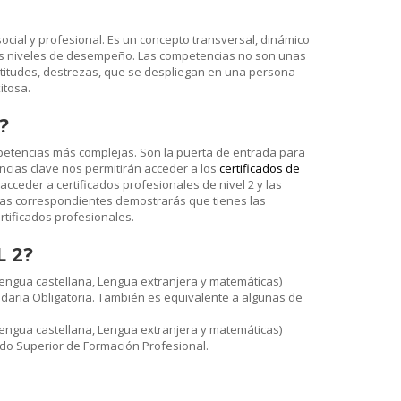
cial y profesional. Es un concepto transversal, dinámico
tos niveles de desempeño.
Las competencias no son unas
titudes, destrezas, que se despliegan en una persona
itosa.
?
petencias más complejas. Son la puerta de entrada para
ncias clave nos permitirán acceder a los
certificados de
acceder a certificados profesionales de nivel 2 y las
ebas correspondientes demostrarás que tienes las
rtificados profesionales.
 2?
engua castellana, Lengua extranjera y matemáticas)
aria Obligatoria. También es equivalente a algunas de
engua castellana, Lengua extranjera y matemáticas)
ado Superior de Formación Profesional.