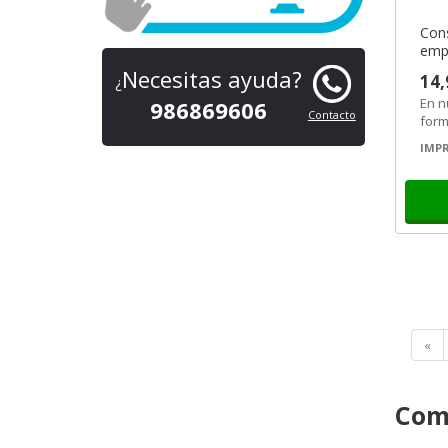
Cons
empl
búsq
Necesitas ayuda?
14,
¿
En n
986869606
Contacto
form
la v
IMPR
en...
«
Com