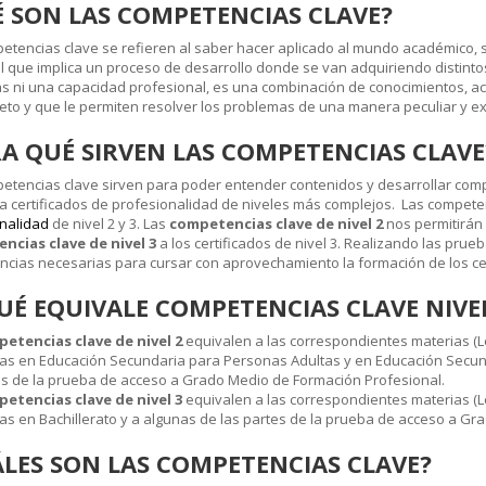
 SON LAS COMPETENCIAS CLAVE?
etencias clave se refieren al saber hacer aplicado al mundo académico, so
al que implica un proceso de desarrollo donde se van adquiriendo distin
s ni una capacidad profesional, es una combinación de conocimientos, ac
eto y que le permiten resolver los problemas de una manera peculiar y ex
A QUÉ SIRVEN LAS COMPETENCIAS CLAVE
etencias clave sirven para poder entender contenidos y desarrollar com
a certificados de profesionalidad de niveles más complejos. Las compete
nalidad
de nivel 2 y 3. Las
competencias clave de nivel 2
nos permitirán 
ncias clave de nivel 3
a los certificados de nivel 3. Realizando las pru
cias necesarias para cursar con aprovechamiento la formación de los ce
UÉ EQUIVALE COMPETENCIAS CLAVE NIVEL
etencias clave de nivel 2
equivalen a las correspondientes materias (L
s en Educación Secundaria para Personas Adultas y en Educación Secund
es de la prueba de acceso a Grado Medio de Formación Profesional.
etencias clave de nivel 3
equivalen a las correspondientes materias (L
s en Bachillerato y a algunas de las partes de la prueba de acceso a Gr
LES SON LAS COMPETENCIAS CLAVE?