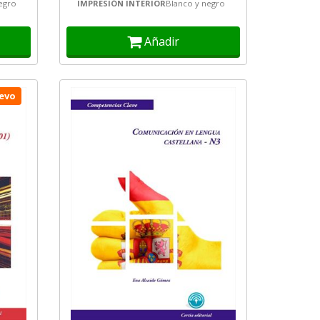
egro
IMPRESIÓN INTERIOR
Blanco y negro
completa la...
Añadir
evo