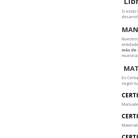
Libr
Si estás
desarrol
MANU
Nuestros
entidade
más de 
muestras
MATE
En Certi
según tu
CERT
Manuales
CERT
Material
CERT