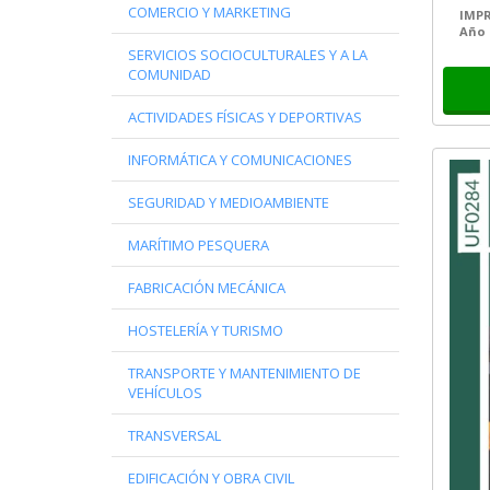
Gest
Desarrollo de aplicaciones con tecnologías web
COMERCIO Y MARKETING
IMPR
Año 
ACTIVIDADES AUXILIARES EN VIVEROS, JARDINES Y CE
SERVICIOS SOCIOCULTURALES Y A LA
ORGANIZACIÓN DEL TRANSPORTE Y LA DISTRIBUCIÓN
COMUNIDAD
Organización y gestión de almacenes
Creación y gestión de viajes combinados y eventos
ACTIVIDADES FÍSICAS Y DEPORTIVAS
Gestión de marketing y comunicación
Dinamización, programación y desarrollo de acciones
INFORMÁTICA Y COMUNICACIONES
Servicios para el control de plagas (SEAG0110)
Gestión y control del aprovisionamiento
SEGURIDAD Y MEDIOAMBIENTE
Otros Certificados profesionales
MARÍTIMO PESQUERA
FABRICACIÓN MECÁNICA
HOSTELERÍA Y TURISMO
TRANSPORTE Y MANTENIMIENTO DE
VEHÍCULOS
TRANSVERSAL
EDIFICACIÓN Y OBRA CIVIL