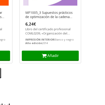
ar
MF1005_3 Supuestos prácticos
os
de optimización de la cadena
iva
logística
6,24€
al
Libro del certificado profesional
COML0209, «Organización del
transporte y la distribución»
egro
IMPRESIÓN INTERIOR
Blanco y negro
Año edición
2014
Añadir