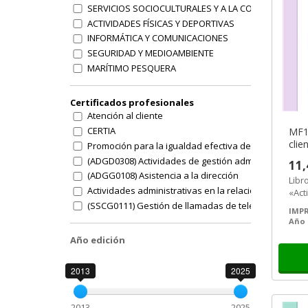
SERVICIOS SOCIOCULTURALES Y A LA COMUNIDAD
ACTIVIDADES FÍSICAS Y DEPORTIVAS
INFORMÁTICA Y COMUNICACIONES
SEGURIDAD Y MEDIOAMBIENTE
MARÍTIMO PESQUERA
FABRICACIÓN MECÁNICA
HOSTELERÍA Y TURISMO
Certificados profesionales
TRANSPORTE Y MANTENIMIENTO DE VEHÍCULOS
Atención al cliente
TRANSVERSAL
CERTIA
MF13
EDIFICACIÓN Y OBRA CIVIL
clie
Promoción para la igualdad efectiva de mujeres y h
AGRARIA
(ADGD0308) Actividades de gestión administrativa
11,
Otras familias
(ADGG0108) Asistencia a la dirección
Libr
Actividades administrativas en la relación con el clie
«Act
come
(SSCG0111) Gestión de llamadas de teleasistenica
IMPR
en el
Asistencia en la gestión de los procedimientos tribut
Año 
Gestión integrada de Recursos Humanos
Año edición
Operaciones de grabación y tratamiento de datos
Operaciones auxiliares de servicios administrativos
2013
2025
Creación y gestión de microempresas
Actividades de venta
2013
2025