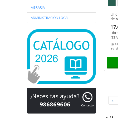
AGRARIA
UF02
ADMINISTRACIÓN LOCAL
de r
muni
17,
Libr
(SEA
urba
IMPR
edic
Necesitas ayuda?
¿
«
986869606
Contacto