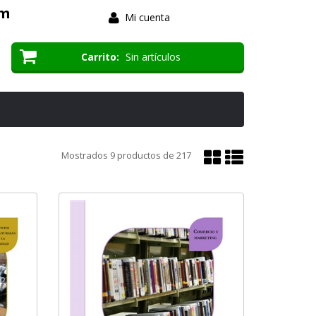
om
Mi cuenta
Carrito
Sin artículos
Mostrar
Mostrar
Mostrados
9
productos de
217
en
en
cuadrícula
lista