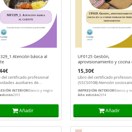
29_1 Atención básica al
UF0125 Gestión,
nte
aprovisionamiento y cocina
ombres
la unidad familiar de person
44€
15,30€
dependientes
o del certificado profesional
Libro del certificado profesion
nte
ividades auxiliares de
(SSCS0108) Atención sociosani
rcio» (COMT0211), recogido
a personas en el domicilio,...
ESIÓN INTERIOR
Blanco y negro
IMPRESIÓN INTERIOR
Blanco y n
...
arios
edición
2013
Año edición
2014
Añadir
Añadir
 y generales