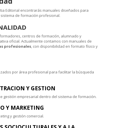
idad
rtia Editorial encontrarás manuales diseñados para
 sistema de formación profesional.
ONALIDAD
 formadores, centros de formación, alumnado y
mativa oficial. Actualmente contamos con manuales de
as profesionales
, con disponibilidad en formato físico y
izados por área profesional para facilitar la búsqueda
TRACION Y GESTION
e gestión empresarial dentro del sistema de formación.
IO Y MARKETING
eting y gestión comercial.
S SOCIOCULTURALES Y A LA