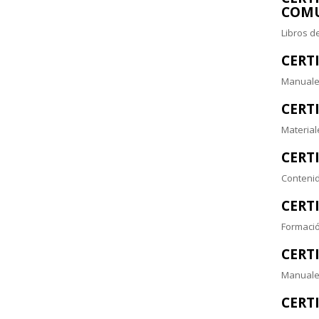
COM
Libros de
CERT
Manuales
CERT
Material
CERT
Contenid
CERT
Formació
CERT
Manuales
CERT