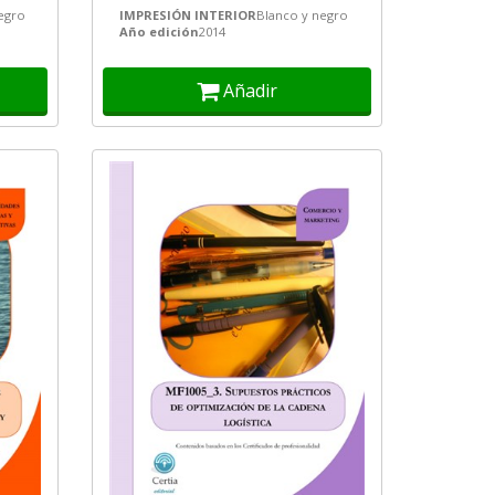
...
instalaciones acuáticas”,
egro
IMPRESIÓN INTERIOR
Blanco y negro
AFDP0209...
Año edición
2014
Añadir