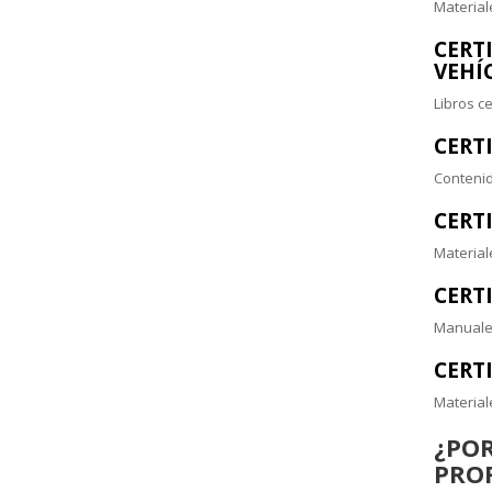
Materiale
CERT
VEHÍ
Libros c
CERT
Contenid
CERT
Material
CERT
Manuales
CERT
Material
¿POR
PRO