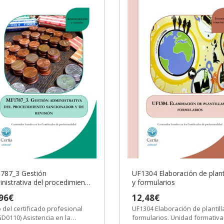
 infantil y
bre
 instituciones
o
speciales en
787_3 Gestión
UF1304 Elaboración de planti
as con discap
nistrativa del procedimiento
y formularios
ionador y de revisión
96€
12,48€
les
o del certificado profesional
UF1304 Elaboración de plantill
D0110) Asistencia en la
formularios. Unidad formativa