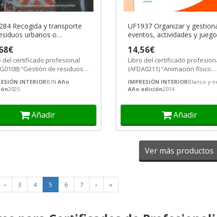
84 Recogida y transporte
UF1937 Organizar y gestion
esiduos urbanos o
eventos, actividades y jueg
cipales
para animación físico deport
68€
14,56€
y recreativa
o del certificado profesional
Libro del certificado profesion
G0108) “Gestión de residuos
(AFDA0211) “Animación físico
nos e industriales”.
deportiva y recreativa”.
ESIÓN INTERIOR
B/N
Año
IMPRESIÓN INTERIOR
Blanco y n
ión
2025
Año edición
2014
Añadir
Añadir
Ver más productos
‹
3
4
5
6
7
›
»