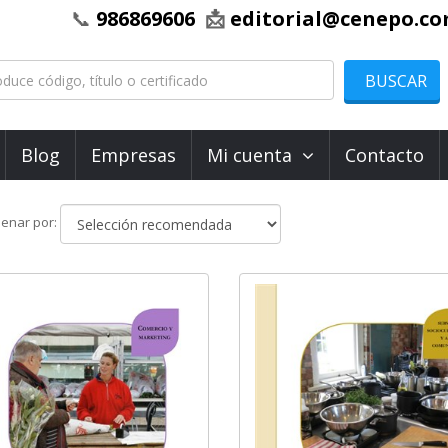
📞
986869606
📩
editorial@cenepo.c
BUSCAR
Blog
Empresas
Mi cuenta
Contacto
Ordenar
enar por:
por