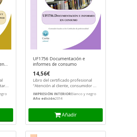
UF1756 Documentación e
 en
informes de consumo
as
14,56€
al
Libro del certificado profesional
taria
“Atención al cliente, consumidor o
usuario” (COMT0110).
egro
IMPRESIÓN INTERIOR
Blanco y negro
Año edición
2014
Añadir