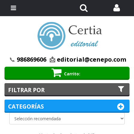
Buscar
Menú
📞
986869606
📩
editorial@cenepo.com
Carrito
FILTRAR POR
CATEGORÍAS
Ordenar
Ordenar por:
por