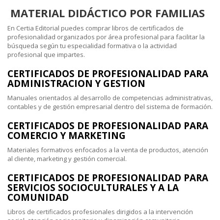
MATERIAL DIDÁCTICO POR FAMILIAS
En Certia Editorial puedes comprar libros de certificados de
profesionalidad organizados por área profesional para facilitar la
búsqueda según tu especialidad formativa o la actividad
profesional que impartes.
CERTIFICADOS DE PROFESIONALIDAD PARA
ADMINISTRACION Y GESTION
Manuales orientados al desarrollo de competencias administrativas,
contables y de gestión empresarial dentro del sistema de formación.
CERTIFICADOS DE PROFESIONALIDAD PARA
COMERCIO Y MARKETING
Materiales formativos enfocados a la venta de productos, atención
al cliente, marketing y gestión comercial.
CERTIFICADOS DE PROFESIONALIDAD PARA
SERVICIOS SOCIOCULTURALES Y A LA
COMUNIDAD
Libros de certificados profesionales dirigidos a la intervención