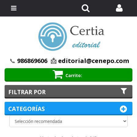
Buscar
Menú
📞
986869606
📩
editorial@cenepo.com
Carrito
FILTRAR POR
CATEGORÍAS
Ordenar
Ordenar por:
por