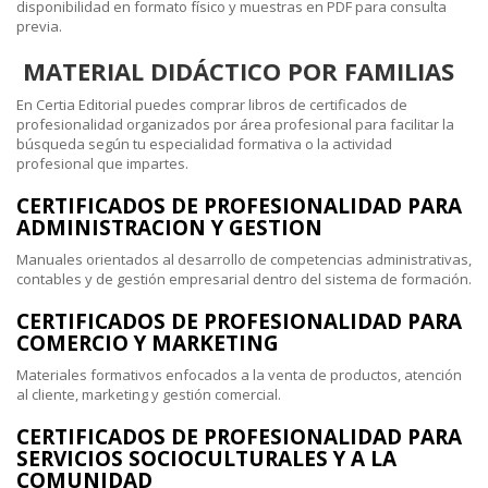
disponibilidad en formato físico y muestras en PDF para consulta
previa.
MATERIAL DIDÁCTICO POR FAMILIAS
En Certia Editorial puedes comprar libros de certificados de
profesionalidad organizados por área profesional para facilitar la
búsqueda según tu especialidad formativa o la actividad
profesional que impartes.
CERTIFICADOS DE PROFESIONALIDAD PARA
ADMINISTRACION Y GESTION
Manuales orientados al desarrollo de competencias administrativas,
contables y de gestión empresarial dentro del sistema de formación.
CERTIFICADOS DE PROFESIONALIDAD PARA
COMERCIO Y MARKETING
Materiales formativos enfocados a la venta de productos, atención
al cliente, marketing y gestión comercial.
CERTIFICADOS DE PROFESIONALIDAD PARA
SERVICIOS SOCIOCULTURALES Y A LA
COMUNIDAD