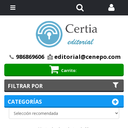
Buscar
Menú
📞
986869606
📩
editorial@cenepo.com
Carrito
FILTRAR POR
CATEGORÍAS
Ordenar
Ordenar por:
por