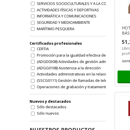
SERVICIOS SOCIOCULTURALES Y A LA COMUNIDAD
ACTIVIDADES FÍSICAS Y DEPORTIVAS
INFORMÁTICA Y COMUNICACIONES
SEGURIDAD Y MEDIOAMBIENTE
HOT
MARÍTIMO PESQUERA
BÁS
HOSTELERÍA Y TURISMO
ALO
51,
AGRARIA
Certificados profesionales
Otras familias
Libr
CERTIA
prof
Promoción para la igualdad efectiva de mujeres y h
Oper
(ADGD0308) Actividades de gestión administrativa
IMPR
aloj
(ADGG0108) Asistencia a la dirección
Actividades administrativas en la relación con el clie
(SSCG0111) Gestión de llamadas de teleasistenica
Operaciones de grabación y tratamiento de datos
Atención al cliente
Actividades de venta
Nuevos y destacados
Dinamización de actividades de tiempo libre educativo
Sólo destacados
Dirección y coordinación de actividades de tiempo li
Sólo nuevos
Inserción laboral de personas con discapacidad
Confección y publicación de páginas web