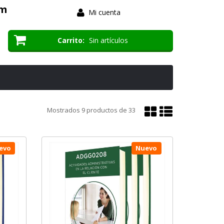
om
Mi cuenta
Carrito
Sin artículos
Mostrar
Mostrar
Mostrados
9
productos de
33
en
en
cuadrícula
lista
evo
Nuevo