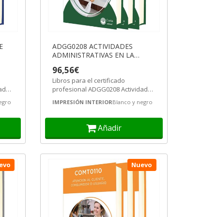
E
ADGG0208 ACTIVIDADES
ADMINISTRATIVAS EN LA
RELACIÓN CON EL CLIENTE
96,56€
Libros para el certificado
dades
profesional ADGG0208 Actividades
tro
administrativas en la relación con
egro
IMPRESIÓN INTERIOR
Blanco y negro
el...
Añadir
evo
Nuevo