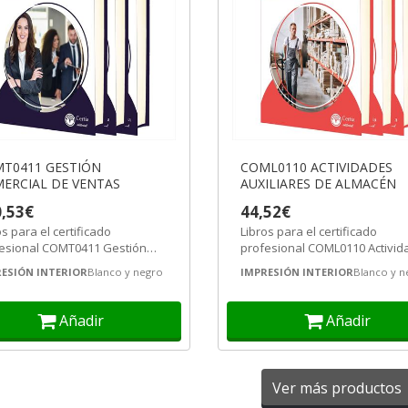
T0411 GESTIÓN
COML0110 ACTIVIDADES
ERCIAL DE VENTAS
AUXILIARES DE ALMACÉN
,53€
44,52€
os para el certificado
Libros para el certificado
esional COMT0411 Gestión
profesional COML0110 Activid
rcial de Ventas. Certificado
Auxiliares de Almacén.
ESIÓN INTERIOR
Blanco y negro
IMPRESIÓN INTERIOR
Blanco y n
esional...
Certificado...
Añadir
Añadir
Ver más productos