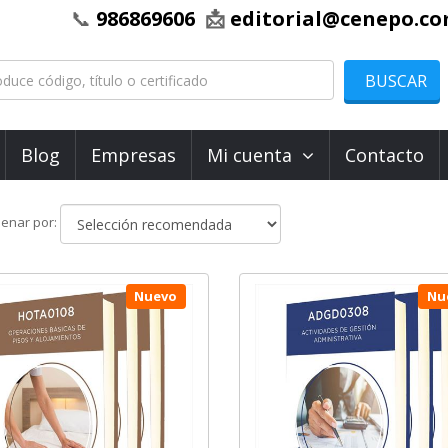
📞
986869606
📩
editorial@cenepo.c
BUSCAR
Blog
Empresas
Mi cuenta
Contacto
Ordenar
enar por:
por
Nuevo
Nu