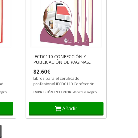
IFCD0110 CONFECCIÓN Y
PUBLICACIÓN DE PÁGINAS
WEB
82,60€
Libros para el certificado
ades
profesional IFCD0110 Confección y
publicación de páginas web.
egro
IMPRESIÓN INTERIOR
Blanco y negro
Certificado...
Añadir