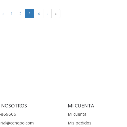
‹
1
2
3
4
›
»
 NOSOTROS
MI CUENTA
6869606
Mi cuenta
orial@cenepo.com
Mis pedidos