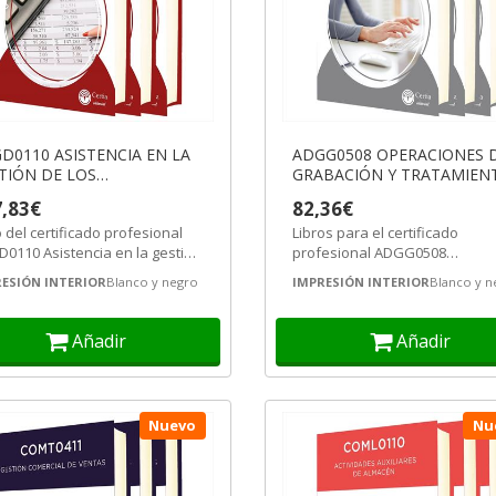
 acuícolas
les
NTROS DE JARDINE
D0110 ASISTENCIA EN LA
ADGG0508 OPERACIONES 
TIÓN DE LOS
GRABACIÓN Y TRATAMIEN
CEDIMIENTOS
DE DATOS Y DOCUMENTO
,83€
82,36€
BUTARIOS
o del certificado profesional
Libros para el certificado
0110 Asistencia en la gestión
profesional ADGG0508
os procedimientos...
Operaciones de grabación y
ESIÓN INTERIOR
Blanco y negro
IMPRESIÓN INTERIOR
Blanco y n
tratamiento de datos y...
Añadir
Añadir
Nuevo
Nu