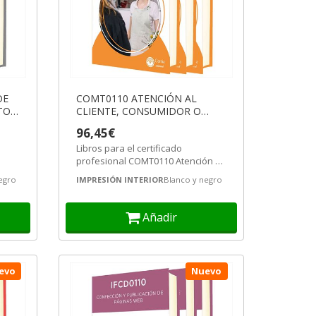
DE
COMT0110 ATENCIÓN AL
TO
CLIENTE, CONSUMIDOR O
S
USUARIO
96,45€
Libros para el certificado
profesional COMT0110 Atención al
cliente, consumidor o usuario.
egro
IMPRESIÓN INTERIOR
Blanco y negro
Dentro...
Añadir
evo
Nuevo