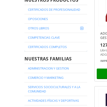
NUESTROS PRODUCTOS
Producción de alimento vivo
Actividades de cultivo de plancton y cría de especies
CERTIFICADOS DE PROFESIONALIDAD
Gestión de residuos urbanos e industriales
Actividades auxiliares en aprovechamientos foresta
OPOSICIONES
(AGAO0308M) Jardinería y restauración del paisaje
Desarrollo de aplicaciones con tecnologías web
OTROS LIBROS
ACTIVIDADES AUXILIARES EN VIVEROS, JARDINES Y CE
ADG
Otros Certificados profesionales
GES
COMPETENCIAS CLAVE
PRO
127
TRI
CERTIFICADOS COMPLETOS
Libr
ADGD
NUESTRAS FAMILIAS
de l
IMPR
ADMINISTRACION Y GESTION
COMERCIO Y MARKETING
SERVICIOS SOCIOCULTURALES Y A LA
COMUNIDAD
ACTIVIDADES FÍSICAS Y DEPORTIVAS