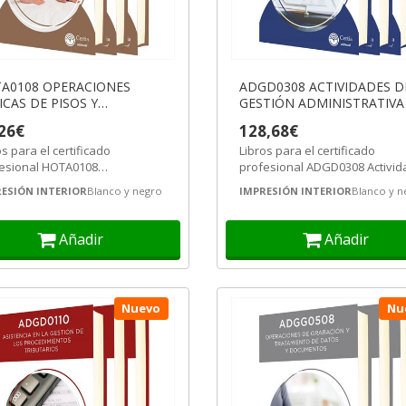
A0108 OPERACIONES
ADGD0308 ACTIVIDADES D
ICAS DE PISOS Y
GESTIÓN ADMINISTRATIVA
JAMIENTOS
26€
128,68€
os para el certificado
Libros para el certificado
esional HOTA0108
profesional ADGD0308 Activi
ombres
aciones básicas de pisos y
de gestión administrativa. Den
ESIÓN INTERIOR
Blanco y negro
IMPRESIÓN INTERIOR
Blanco y n
amientos. Formado...
del...
nte
Añadir
Añadir
Nuevo
Nu
 infantil y
bre