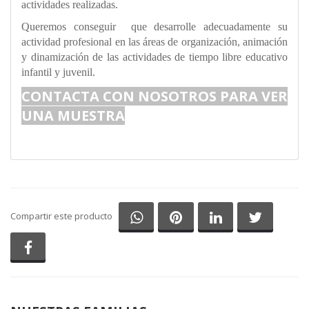
actividades realizadas.
Queremos conseguir que desarrolle adecuadamente su
actividad profesional en las áreas de organización, animación
y dinamización de las actividades de tiempo libre educativo
infantil y juvenil.
CONTACTA CON NOSOTROS PARA VER
UNA MUESTRA
Compartir en Whatsapp
Compartir en Pinterest
Compartir en Li
Comparti
Compartir este producto
Compartir en Facebook