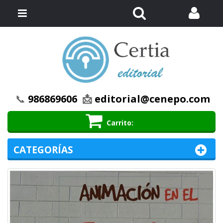
Buscar
Menú
📞
986869606
📩
editorial@cenepo.com
Carrito
CATEGORÍAS