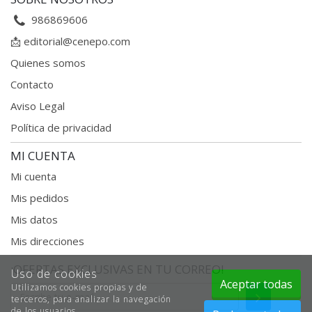
986869606
📩
editorial@cenepo.com
Quienes somos
Contacto
Aviso Legal
Política de privacidad
MI CUENTA
Mi cuenta
Mis pedidos
Mis datos
Mis direcciones
¡OFERTAS EXCLUSIVAS EN TU CORREO!
Uso de cookies
Aceptar todas
Utilizamos cookies propias y de
Enviar
terceros, para analizar la navegación
de los usuarios.