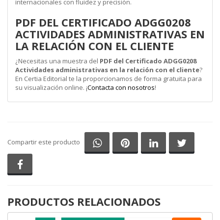
internacionales con fluidez y precisión.
PDF DEL CERTIFICADO ADGG0208
ACTIVIDADES ADMINISTRATIVAS EN
LA RELACIÓN CON EL CLIENTE
¿Necesitas una muestra del
PDF del Certificado ADGG0208
Actividades administrativas en la relación con el cliente
?
En Certia Editorial te la proporcionamos de forma gratuita para
su visualización online. ¡
Contacta con nosotros
!
Compartir en Whatsapp
Compartir en Pinterest
Compartir en Li
Comparti
Compartir este producto
Compartir en Facebook
PRODUCTOS RELACIONADOS