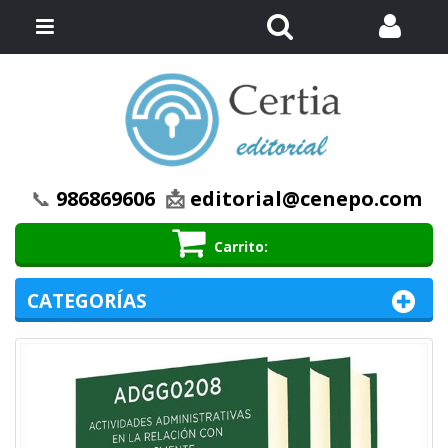
Buscar
Menú
📞
986869606
📩
editorial@cenepo.com
Carrito
CATEGORÍAS