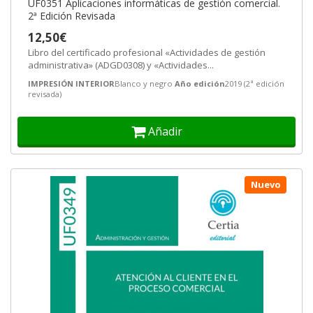
UF0351 Aplicaciones informáticas de gestión comercial.
2ª Edición Revisada
12,50€
Libro del certificado profesional «Actividades de gestión
administrativa» (ADGD0308) y «Actividades...
IMPRESIÓN INTERIOR
Blanco y negro
Año edición
2019 (2ª edición
revisada)
Añadir
Nuevo