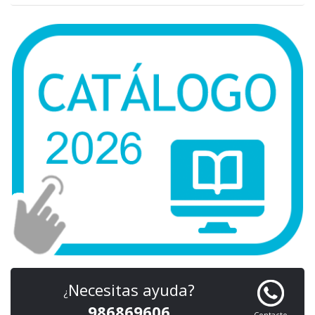
Necesitas ayuda?
¿
986869606
Contacto