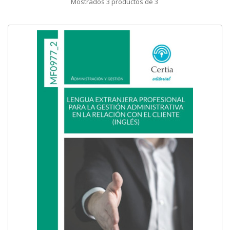
Mostrados
3
productos de
3