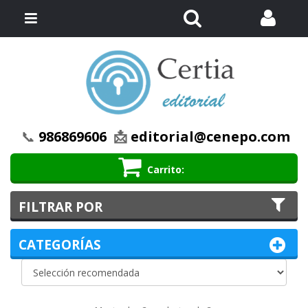
Buscar
Menú
📞
986869606
📩
editorial@cenepo.com
Carrito
FILTRAR POR
CATEGORÍAS
Ordenar
Ordenar por:
por